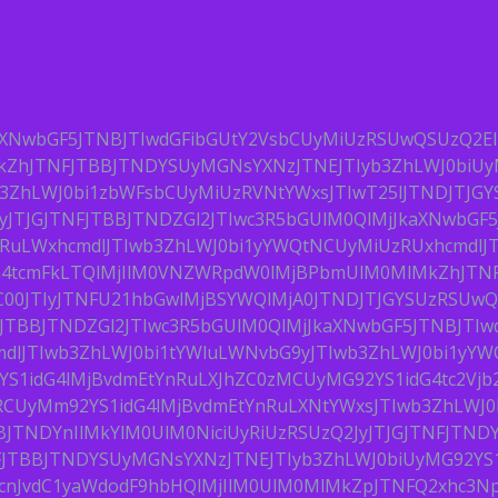
JkaXNwbGF5JTNBJTIwdGFibGUtY2VsbCUyMiUzRSUwQSUzQ2E
kZhJTNFJTBBJTNDYSUyMGNsYXNzJTNEJTIyb3ZhLWJ0biU
b3ZhLWJ0bi1zbWFsbCUyMiUzRVNtYWxsJTIwT25lJTNDJTJ
JyJTJGJTNFJTBBJTNDZGl2JTIwc3R5bGUlM0QlMjJkaXNwbG
YnRuLWxhcmdlJTIwb3ZhLWJ0bi1yYWQtNCUyMiUzRUxhcmdl
G4tcmFkLTQlMjIlM0VNZWRpdW0lMjBPbmUlM0MlMkZhJTN
ZC00JTIyJTNFU21hbGwlMjBSYWQlMjA0JTNDJTJGYSUzRSUw
NFJTBBJTNDZGl2JTIwc3R5bGUlM0QlMjJkaXNwbGF5JTNBJTI
dlJTIwb3ZhLWJ0bi1tYWluLWNvbG9yJTIwb3ZhLWJ0bi1yYW
S1idG4lMjBvdmEtYnRuLXJhZC0zMCUyMG92YS1idG4tc2Vjb2
RCUyMm92YS1idG4lMjBvdmEtYnRuLXNtYWxsJTIwb3ZhLWJ
JTNDYnIlMkYlM0UlM0NiciUyRiUzRSUzQ2JyJTJGJTNFJTND
FJTBBJTNDYSUyMGNsYXNzJTNEJTIyb3ZhLWJ0biUyMG92YS1
cnJvdC1yaWdodF9hbHQlMjIlM0UlM0MlMkZpJTNFQ2xhc3N