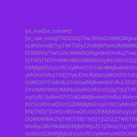
[vc_row][vc_column]
[vc_raw_html]JTNDZGl2JTIwc3R5bGUlM0QlMj
uLWxhcmdlJTIyJTNFTGFyZ2UlMjBPbmUlM0MlM
EElM0NhJTIwY2xhc3MlM0QlMjJvdmEtYnRuJTIw
GJTNFJTNDYnIlMkYlM0UlM0NiciUyRiUzRSUzQ2
ElMjBjbGFzcyUzRCUyMm92YS1idG4lMjBvdmEt
yMGNsYXNzJTNEJTIyb3ZhLWJ0biUyMG92YS1id
UyMG92YS1idG4tc21hbGwlMjBvdmEtYnRuLXJh
DYnIlMkYlM0UlM0NiciUyRiUzRSUzQ2JyJTJGJT
zcyUzRCUyMm92YS1idG4lMjBvdmEtYnRuLWxhcm
JGYSUzRSUwQSUzQ2ElMjBjbGFzcyUzRCUyMm92Y
BNJTNDJTJGYSUzRSUwQSUzQ2ElMjBjbGFzcyUz
DQlM0MlMkZhJTNFJTBBJTNDJTJGZGl2JTNFJTBB
MmRpc3BsYXklM0ElMjB0YWJsZS1jZWxsJTIyJTN
UzRSUzQ2klMjBjbGFzcyUzRCUyMmFycm93X2Nh