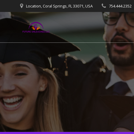
Skip
Location, Coral Springs, FL 33071, USA
754.444.2352
to
content