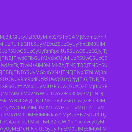
lMjBjbGFzcyUzRCUyMm92YS1idG4lMjBvdmEtYnR
yMiUzRU1lZGl1bSUyME9uZSUzQyUyRmElM0UlM
GYSUzRSUwQSUzQyUyRmRpdiUzRSUwQSUzQ2JyJTJ
F5JTNBJTIwdGFibGUtY2VsbCUyMiUzRSUwQSUzQ2
JTIwUmFkJTIwMzAlM0MlMkZhJTNFJTBBJTNDYSU
FJTBBJTNDYSUyMGNsYXNzJTNEJTIyb3ZhLWJ0bi
QSUzQyUyRmRpdiUzRSUwQSUzQ2JyJTJGJTNFJTN
wdGFibGUtY2VsbCUyMiUzRSUwQSUzQ2ElMjBjbGF
QtMzAlMjIlM0VNYWluJTIwY29sb3IlMjBMJTNDJT
5kLWNvbG9yJTIyJTNFU2Vjb25kJTIwQ29sb3IlMj
0bi1yYWQtMzAlMjIlM0VTbWFsbCUyMFJhZCUyM
YnIlMkYlM0UlMEElM0NkaXYlMjBzdHlsZSUzRCUy
idG4tcmFkLTMwJTIwb3ZhLWJ0bi1hcnJvdyUyMi
pYyUyMEJ1dHRvbiUzQyUyRmElM0UlMEElM0MlM