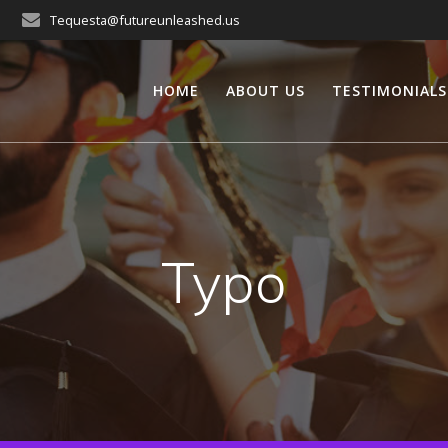
Tequesta@futureunleashed.us
HOME
ABOUT US
TESTIMONIALS
Typo